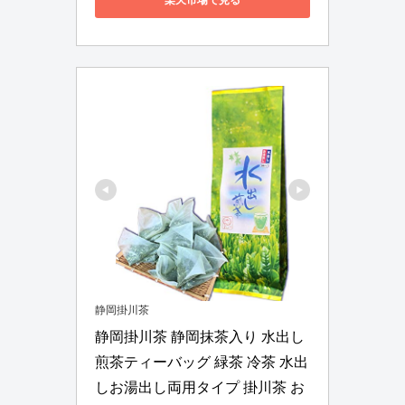
静岡掛川茶
静岡掛川茶 静岡抹茶入り 水出し
煎茶ティーバッグ 緑茶 冷茶 水出
しお湯出し両用タイプ 掛川茶 お