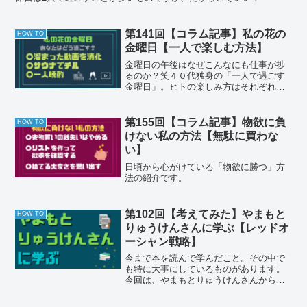
第141回【コラム記事】私の花の
HOW TO
金曜日【一人で楽しむ方法】
金曜日の午後はなぜこんなにも仕事が捗
るのか？笑４０代独身の「一人で過ごす
金曜日」。ヒトの楽しみ方はそれぞれで
すｗ
第155回【コラム記事】物欲に負
HOW TO
けない私の方法【無駄に買わな
い】
日頃から心がけている「物欲に勝つ」方
法の紹介です。
第102回【考えてみた】やまもと
HOW TO
りゅうけんさんに学ぶ【レッドオ
ーシャン戦略】
今まで本を読んで学んだこと。その中で
も特に大事にしているものがあります。
今回は、やまもとりゅうけんさんから学
び、それを根幹に行動していますよ。と
いうお話しです。