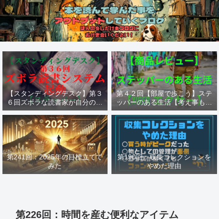
【スタンディングデスク】第３
第４２回【部屋で歩こう】ステ
６回ズボラな読書家が自分の為
ッパーのある生活【考え事も歩
に作った読書システム【ステッ
けば捗る】【ステッパー Xiser
パー】
エクサー】
第241回：2025年の目標立てて
第190回：収集コレクションを
みた
やめた理由
第226回：時間を産む便利なアイテム