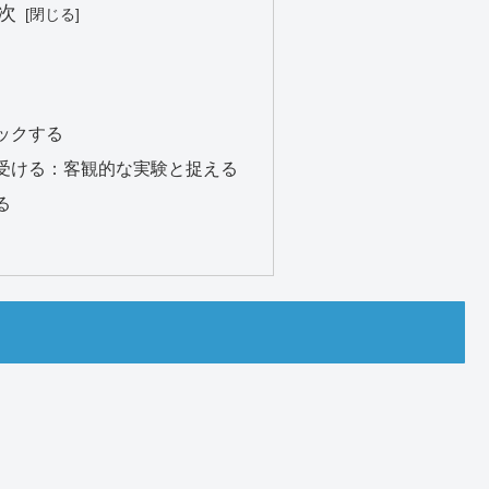
次
ックする
受ける：客観的な実験と捉える
る