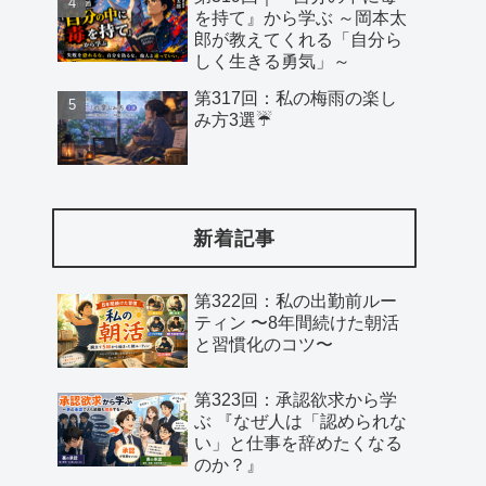
を持て』から学ぶ ～岡本太
郎が教えてくれる「自分ら
しく生きる勇気」～
第317回：私の梅雨の楽し
み方3選☔️
新着記事
第322回：私の出勤前ルー
ティン 〜8年間続けた朝活
と習慣化のコツ〜
第323回：承認欲求から学
ぶ 『なぜ人は「認められな
い」と仕事を辞めたくなる
のか？』