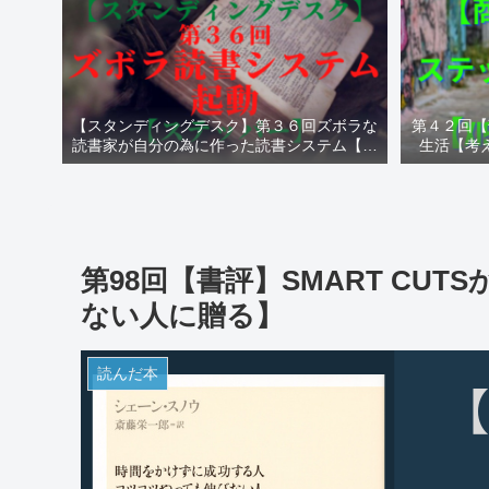
【スタンディングデスク】第３６回ズボラな
第４２回【
読書家が自分の為に作った読書システム【ス
生活【考
テッパー】
第98回【書評】SMART CU
ない人に贈る】
読んだ本