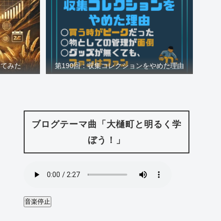
ててみた
第190回：収集コレクションをやめた理由
ブログテーマ曲「大樋町と明るく学
ぼう！」
音楽停止