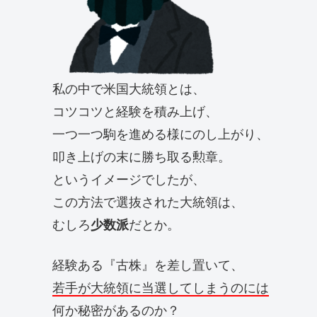
私の中で米国大統領とは、
コツコツと経験を積み上げ、
一つ一つ駒を進める様にのし上がり、
叩き上げの末に勝ち取る勲章。
というイメージでしたが、
この方法で選抜された大統領は、
むしろ
少数派
だとか。
経験ある『古株』を差し置いて、
若手が大統領に当選してしまうのには
何か秘密があるのか？