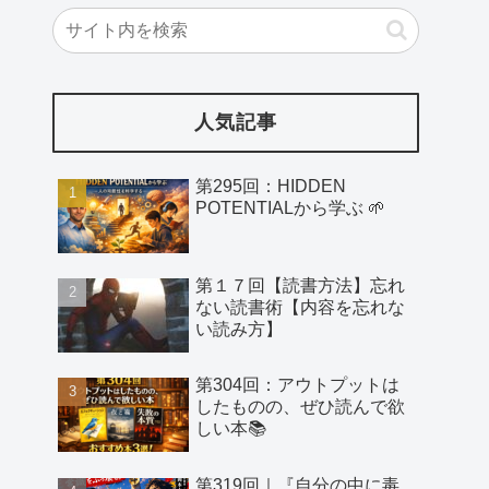
人気記事
第295回：HIDDEN
POTENTIALから学ぶ 🌱
第１７回【読書方法】忘れ
ない読書術【内容を忘れな
い読み方】
第304回：アウトプットは
したものの、ぜひ読んで欲
しい本📚
第319回｜『自分の中に毒