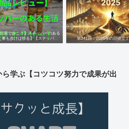
部屋で歩こう】ステッパーのある
え事も歩けば捗る】【ステッパー
第241回：2025年の目標立
Xiser エクサー】
TSから学ぶ【コツコツ努力で成果が出