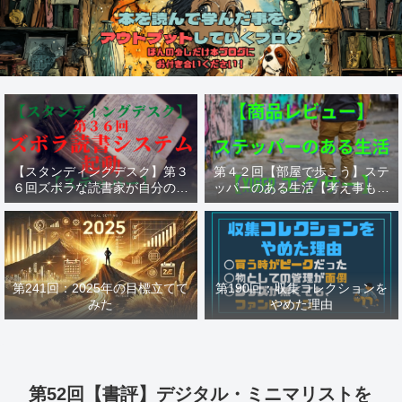
【スタンディングデスク】第３
第４２回【部屋で歩こう】ステ
６回ズボラな読書家が自分の為
ッパーのある生活【考え事も歩
に作った読書システム【ステッ
けば捗る】【ステッパー Xiser
パー】
エクサー】
第241回：2025年の目標立てて
第190回：収集コレクションを
みた
やめた理由
第52回【書評】デジタル・ミニマリストを