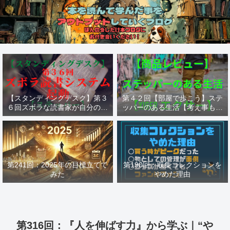
【スタンディングデスク】第３
第４２回【部屋で歩こう】ステ
６回ズボラな読書家が自分の為
ッパーのある生活【考え事も歩
に作った読書システム【ステッ
けば捗る】【ステッパー Xiser
パー】
エクサー】
第241回：2025年の目標立てて
第190回：収集コレクションを
みた
やめた理由
第316回：『人を伸ばす力』から学ぶ｜“や