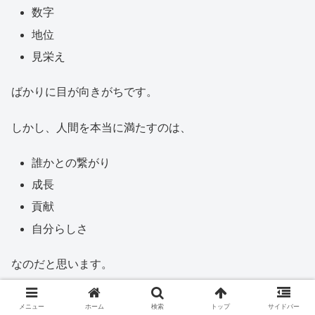
数字
地位
見栄え
ばかりに目が向きがちです。
しかし、人間を本当に満たすのは、
誰かとの繋がり
成長
貢献
自分らしさ
なのだと思います。
おわりに 🌸
メニュー
ホーム
検索
トップ
サイドバー