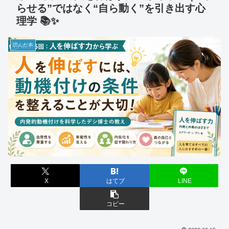
らせる”ではなく“自ら動く”を引き出す心
理学 📚✨
読んだ本
X
はてブ
LINE
コピー