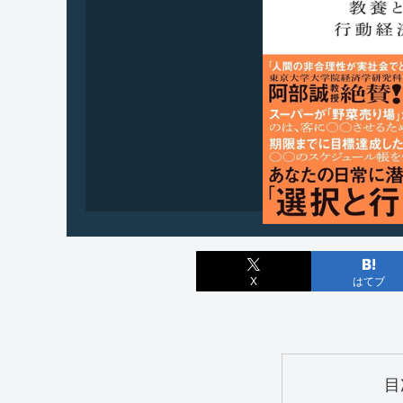
X
はてブ
目