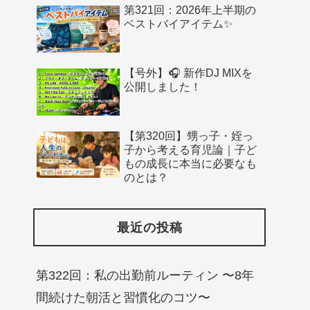
第321回：2026年上半期の
ベストバイアイテム✨
【号外】🎧 新作DJ MIXを
公開しました！
【第320回】甥っ子・姪っ
子から考える育児論｜子ど
もの成長に本当に必要なも
のとは？
最近の投稿
第322回：私の出勤前ルーティン 〜8年
間続けた朝活と習慣化のコツ〜