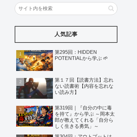
人気記事
第295回：HIDDEN
POTENTIALから学ぶ 🌱
第１７回【読書方法】忘れ
ない読書術【内容を忘れな
い読み方】
第319回｜『自分の中に毒
を持て』から学ぶ ～岡本太
郎が教えてくれる「自分ら
しく生きる勇気」～
第304回：アウトプットは