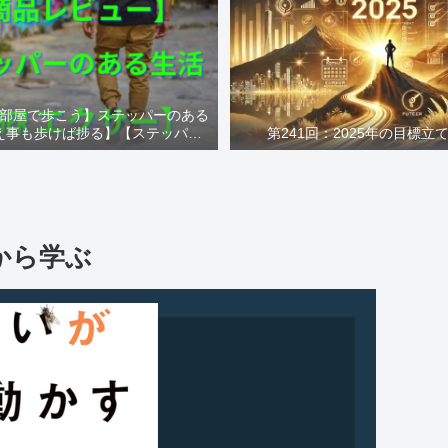
部屋で歩こう】ステッパーのある
え事も歩けば捗る】【ステッパー
第241回：2025年の目標立
Xiser エクサー】
から学ぶ