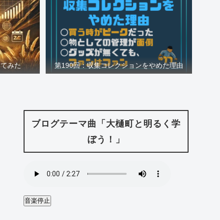
ててみた
第190回：収集コレクションをやめた理由
ブログテーマ曲「大樋町と明るく学
ぼう！」
音楽停止