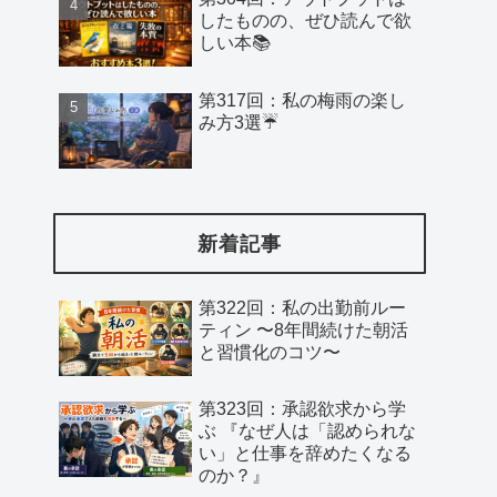
したものの、ぜひ読んで欲
しい本📚
第317回：私の梅雨の楽し
み方3選☔️
新着記事
第322回：私の出勤前ルー
ティン 〜8年間続けた朝活
と習慣化のコツ〜
第323回：承認欲求から学
ぶ 『なぜ人は「認められな
い」と仕事を辞めたくなる
のか？』