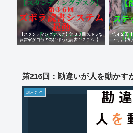
【スタンディングデスク】第３６回ズボラな
第４２回【
読書家が自分の為に作った読書システム【ス
生活【考
テッパー】
第216回：勘違いが人を動かす
読んだ本