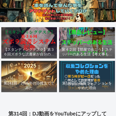
【スタンディングデスク】第３
第４２回【部屋で歩こう】ステ
６回ズボラな読書家が自分の為
ッパーのある生活【考え事も歩
に作った読書システム【ステッ
けば捗る】【ステッパー Xiser
パー】
エクサー】
第241回：2025年の目標立てて
第190回：収集コレクションを
みた
やめた理由
第314回：DJ動画をYouTubeにアップして