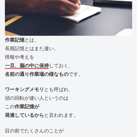
作業記憶
とは、
長期記憶とはまた違い、
情報や考えを
一旦、脳の中に保持
しておく、
名前の通り作業場の様なもの
です。
ワーキングメモリ
とも呼ばれ、
頭の回転が速い人というのは
この
作業記憶が
発達しているから
と言われます。
目の前でたくさんのことが