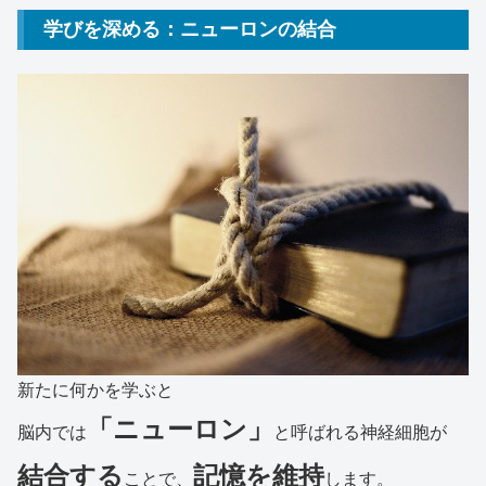
学びを深める：ニューロンの結合
新たに何かを学ぶと
「ニューロン」
脳内では
と呼ばれる神経細胞が
結合する
記憶を維持
ことで、
します。