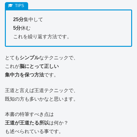
25分
集中して
5分
休む
これを繰り返す方法です。
とても
シンプル
なテクニックで、
これが
脳にとって正しい
集中力を保つ方法
です。
王道と言えば王道テクニックで、
既知の方も多いかなと思います。
本書の特筆すべき点は
王道が王道たる所以
は何か？
も述べられている事です。