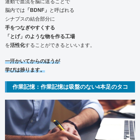
運動で血流を脳に送ることで
脳内では
「BDNF」
と呼ばれる
シナプスの結合部分に
手をつなぎやすくする
「とげ」のような物を作る工場
を
活性化
することができるといいます。
一汗かいてからのほうが
学びは捗ります。
作業記憶：作業記憶は吸盤のない4本足のタコ