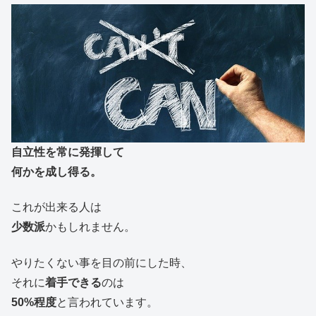
自立性を常に発揮して
何かを成し得る。
これが出来る人は
少数派
かもしれません。
やりたくない事を目の前にした時、
それに
着手できる
のは
50%程度
と言われています。