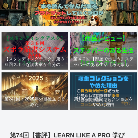
【スタンディングデスク】第３
第４２回【部屋で歩こう】ステ
６回ズボラな読書家が自分の為
ッパーのある生活【考え事も歩
に作った読書システム【ステッ
けば捗る】【ステッパー Xiser
パー】
エクサー】
第241回：2025年の目標立てて
第190回：収集コレクションを
みた
やめた理由
第74回【書評】LEARN LIKE A PRO 学び