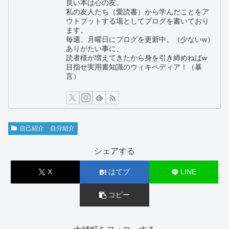
良い本は心の友。
私の友人たち（愛読書）から学んだことをア
ウトプットする場としてブログを書いており
ます。
毎週、月曜日にブログを更新中。（少ないw）
ありがたい事に、
読者様が増えてきたから身を引き締めねばw
目指せ実用書知識のウィキペディア！（暴
言）
自己紹介 自分紹介
シェアする
X
はてブ
LINE
コピー