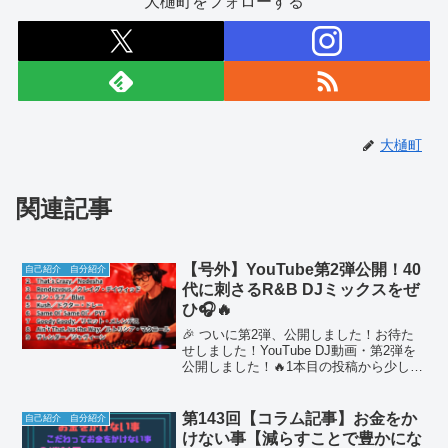
大樋町をフォローする
大樋町
関連記事
【号外】YouTube第2弾公開！40
自己紹介 自分紹介
代に刺さるR&B DJミックスをぜ
ひ🎧🔥
🎉 ついに第2弾、公開しました！お待た
せしました！YouTube DJ動画・第2弾を
公開しました！🔥1本目の投稿から少し時
間を置いて、しっかりとブラッシュアッ
プした“渾身の2本目”です。🎧 今回のテー
マは「懐かしさ × 心地よさ」今回のDJ...
第143回【コラム記事】お金をか
自己紹介 自分紹介
けない事【減らすことで豊かにな