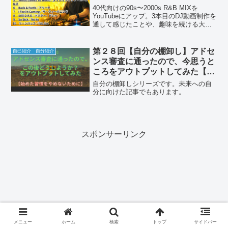
40代向けの90s〜2000s R&B MIXを
YouTubeにアップ。3本目のDJ動画制作を
通して感じたことや、趣味を続ける大切
さについて語ります。夜に聴きたい大人
のR&B MIX。
第２８回【自分の棚卸し】アドセ
自己紹介 自分紹介
ンス審査に通ったので、今思うと
ころをアウトプットしてみた【始
めた習慣をやめないために】
自分の棚卸しシリーズです。未来への自
分に向けた記事でもあります。
スポンサーリンク
メニュー
ホーム
検索
トップ
サイドバー