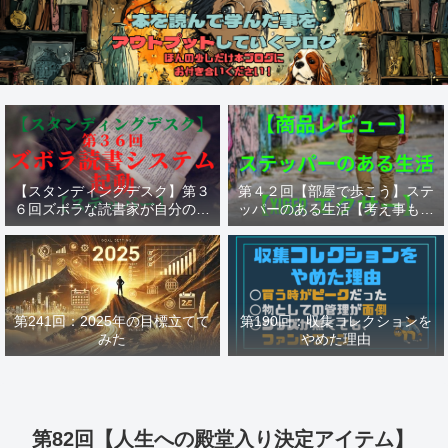
【スタンディングデスク】第３
第４２回【部屋で歩こう】ステ
６回ズボラな読書家が自分の為
ッパーのある生活【考え事も歩
に作った読書システム【ステッ
けば捗る】【ステッパー Xiser
パー】
エクサー】
第241回：2025年の目標立てて
第190回：収集コレクションを
みた
やめた理由
第82回【人生への殿堂入り決定アイテム】