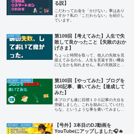
る説】
こだわってお金を「かけない」事はあり
ますか？私の「こだわらない」を紹介し
ています。
第109回【考えてみた】人生で失
HOW TO
敗して良かったこと【失敗のおか
げさま】
ちょっと時間を取って、他人の失敗を見
据えてみるのも、人生を見返す良い機会
になるかも知れません。私の失敗談とそ
のリカバリー談のアウトプットです。
第100回【やってみた】ブログを
自己紹介 自分紹介
100記事、書いてみた【達成して
みた】
本ブログも遂に目標１００記事の大台を
突破しました。これを励みにしていけた
らな。というような事を書いてみまし
た。
【号外】3本目のDJ動画を
自己紹介 自分紹介
YouTubeにアップしました🎧🔥